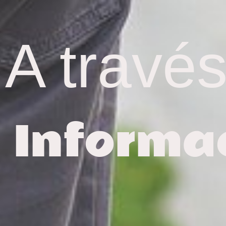
A travé
Informac