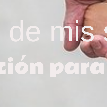
s de mis 
ión para